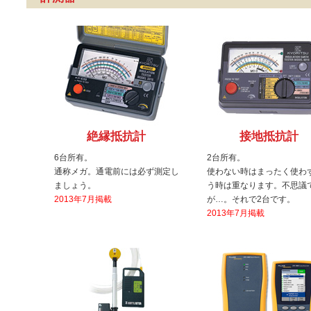
絶縁抵抗計
接地抵抗計
6台所有。
2台所有。
通称メガ。通電前には必ず測定し
使わない時はまったく使わ
ましょう。
う時は重なります。不思議
2013年7月掲載
が…。それで2台です。
2013年7月掲載