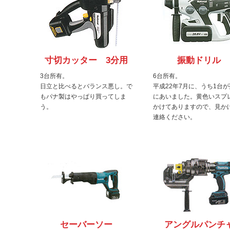
寸切カッター 3分用
振動ドリル
3台所有。
6台所有。
日立と比べるとバランス悪し。で
平成22年7月に、うち1台が
もパナ製はやっぱり買ってしま
にあいました。黄色いスプ
う。
かけてありますので、見か
連絡ください。
セーバーソー
アングルパンチ