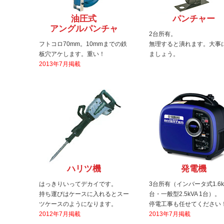
油圧式
パンチャー
アングルパンチャ
2台所有。
フトコロ70mm。10mmまでの鉄
無理すると潰れます。大事
板穴アケします。重い！
ましょう。
2013年7月掲載
ハリツ機
発電機
はっきりいってデカイです。
3台所有（インバータ式1.6kV
持ち運びはケースに入れるとスー
台・一般型2.5kVA 1台）。
ツケースのようになります。
停電工事も任せてください
2012年7月掲載
2013年7月掲載