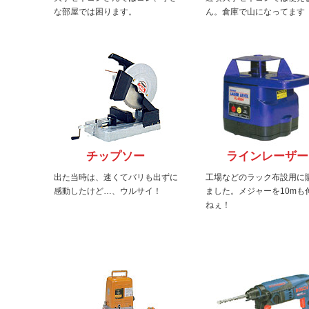
な部屋では困ります。
ん。倉庫で山になってます
チップソー
ラインレーザー
出た当時は、速くてバリも出ずに
工場などのラック布設用に
感動したけど…、ウルサイ！
ました。メジャーを10mも
ねぇ！