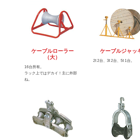
ケーブルローラー
ケーブルジャッ
（大）
2t 2台、3t 2台、5t 1台。
16台所有。
ラック上ではデカイ！主に外部
ね。