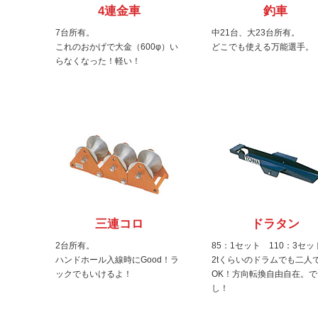
4連金車
釣車
7台所有。
中21台、大23台所有。
これのおかげで大金（600φ）い
どこでも使える万能選手。
らなくなった！軽い！
三連コロ
ドラタン
2台所有。
85：1セット 110：3セッ
ハンドホール入線時にGood！ラ
2tくらいのドラムでも二人
ックでもいけるよ！
OK！方向転換自由自在。で
し！