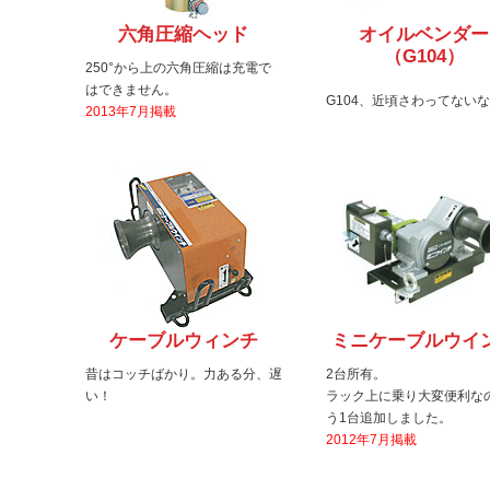
六角圧縮ヘッド
オイルベンダー
（G104）
250°から上の六角圧縮は充電で
はできません。
G104、近頃さわってない
2013年7月掲載
ケーブルウィンチ
ミニケーブルウイ
昔はコッチばかり。力ある分、遅
2台所有。
い！
ラック上に乗り大変便利な
う1台追加しました。
2012年7月掲載