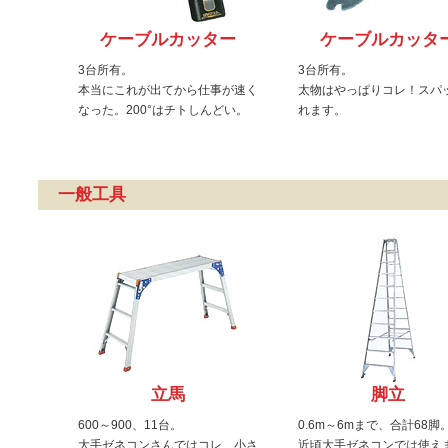
ケーブルカッター
ケーブルカッタ
3台所有。
3台所有。
本当にこれが出てから仕事が速く
太物はやっぱりコレ！スパ
なった。200°はチトしんどい。
れます。
一般工具
立馬
脚立
600～900、11台。
0.6m～6mまで、合計68脚
大手ゼネコンさんではコレ、小さ
近頃大手ゼネコンでは使え